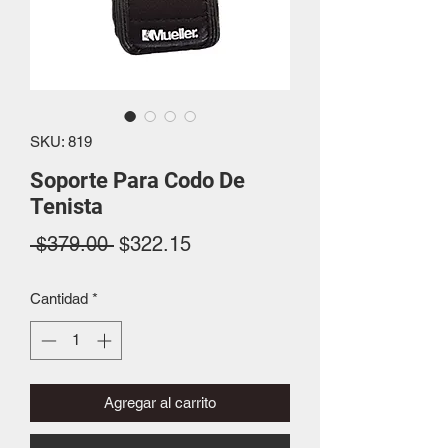
SKU: 819
Soporte Para Codo De
Tenista
Precio
Precio
 $379.00 
$322.15
de
Cantidad
*
oferta
Agregar al carrito