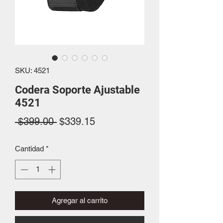
SKU: 4521
Codera Soporte Ajustable
4521
Precio
Precio
 $399.00 
$339.15
de
Cantidad
*
oferta
Agregar al carrito