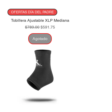
OFERTAS DÍA DEL PADRE
Tobillera Ajustable XLP Mediana
Precio
Precio de oferta
$789.00
$591.75
Agotado