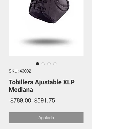
SKU: 43002
Tobillera Ajustable XLP
Mediana
Precio
Precio
 $789.00 
$591.75
de
Agotado
oferta