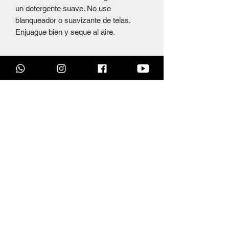
un detergente suave. No use
blanqueador o suavizante de telas.
Enjuague bien y seque al aire.
Productos
relacionados
OFERTAS DÍA DEL PADRE
OFERTAS DÍA DEL PAD