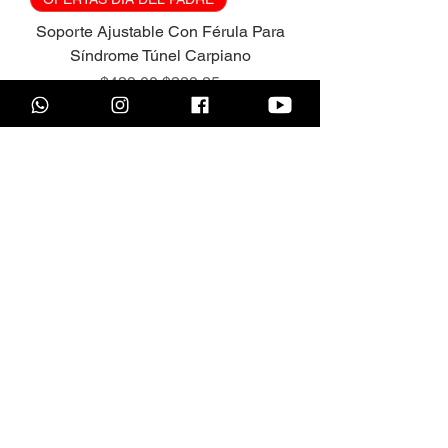
Soporte Ajustable Con Férula Para
Síndrome Túnel Carpiano
Precio
Precio de oferta
$439.00
$329.25
COMPRAR
OFERTAS DÍA DEL PADRE