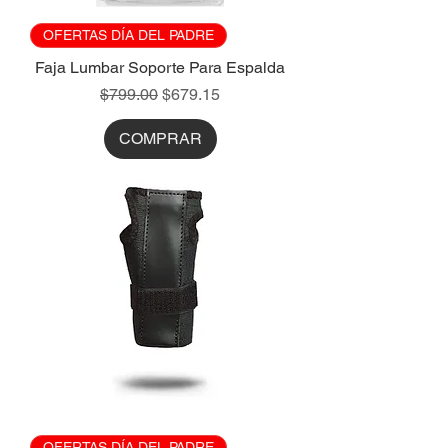
OFERTAS DÍA DEL PADRE
Faja Lumbar Soporte Para Espalda
Precio
Precio de oferta
$799.00
$679.15
COMPRAR
OFERTAS DÍA DEL PADRE