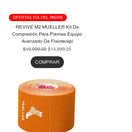
OFERTAS DÍA DEL PADRE
REVIVE M2 MUELLER Kit De
Compresión Para Piernas Equipo
Avanzado De Fisioterapi
Precio
Precio de oferta
$19,999.00
$14,999.25
COMPRAR