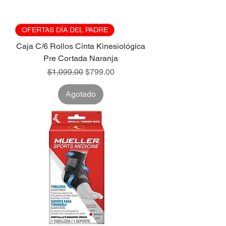
OFERTAS DÍA DEL PADRE
Caja C/6 Rollos Cinta Kinesiológica
Pre Cortada Naranja
Precio
Precio de oferta
$1,099.00
$799.00
Agotado