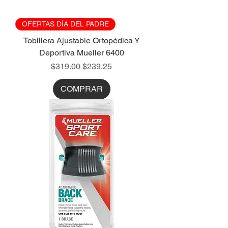
OFERTAS DÍA DEL PADRE
Tobillera Ajustable Ortopédica Y
Deportiva Mueller 6400
Precio
Precio de oferta
$319.00
$239.25
COMPRAR