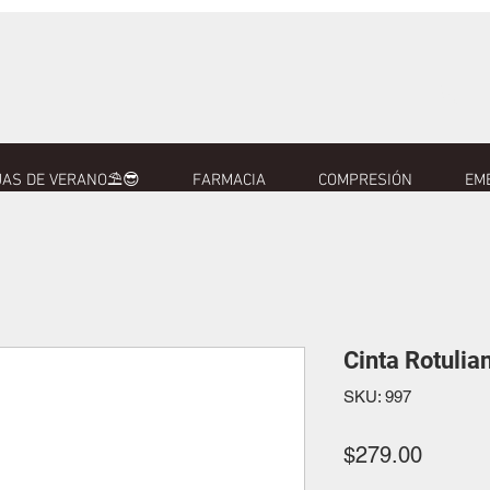
AS DE VERANO⛱️😎
FARMACIA
COMPRESIÓN
EM
Cinta Rotulia
SKU: 997
Precio
$279.00