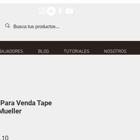
BAJADORES
BLOG
TUTORIALES
NOSOTROS
a Para Venda Tape
Mueller
o
Precio
.10