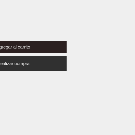
de
oferta
regar al carrito
ealizar compra