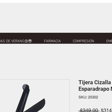
AS DE VERANO⛱️😎
FARMACIA
COMPRESIÓN
EM
Tijera Cizall
Esparadrapo 
SKU: 20302
Preci
 $349.00 
$314