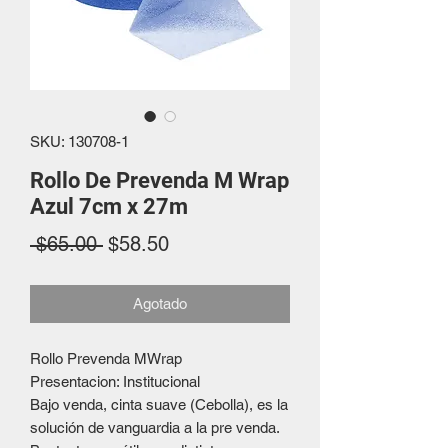
SKU: 130708-1
Rollo De Prevenda M Wrap
Azul 7cm x 27m
Precio
Precio
 $65.00 
$58.50
de
Agotado
oferta
Rollo Prevenda MWrap
Presentacion: Institucional
Bajo venda, cinta suave (Cebolla), es la
solución de vanguardia a la pre venda.