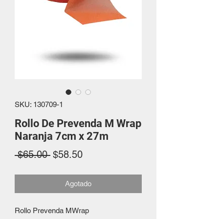
SKU: 130709-1
Rollo De Prevenda M Wrap
Naranja 7cm x 27m
Precio
Precio
 $65.00 
$58.50
de
Agotado
oferta
Rollo Prevenda MWrap