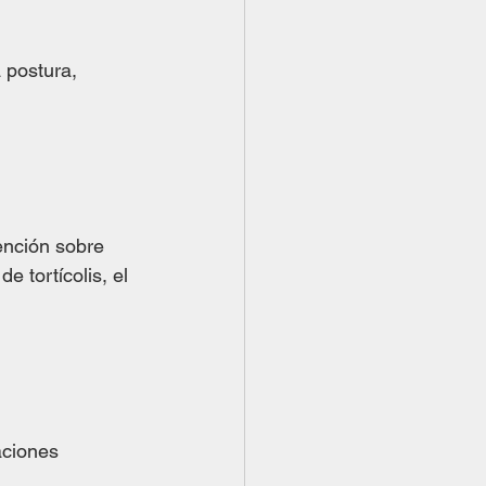
 postura, 
ención sobre 
e tortícolis, el 
aciones 