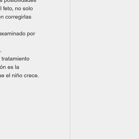
 feto, no solo 
 corregirlas 
 examinado por 
.
 tratamiento 
ón es la 
e el niño crece.