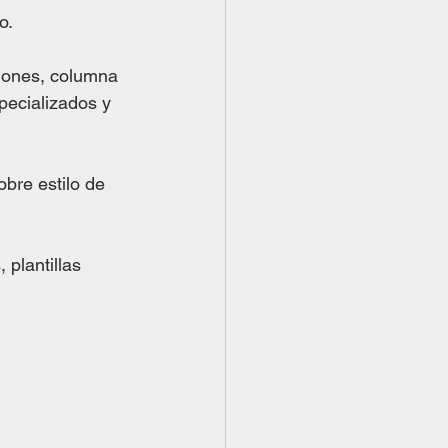
o. 
ciones, columna 
ecializados y 
bre estilo de 
 plantillas 