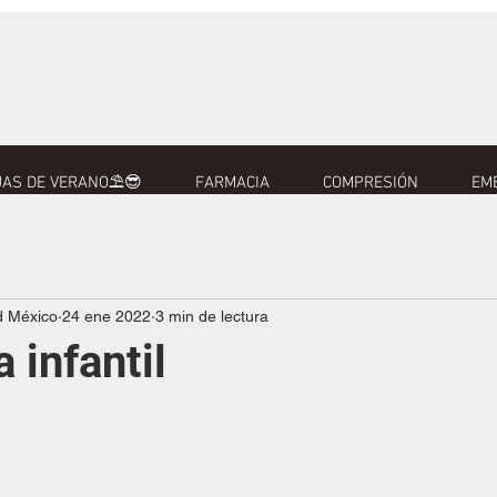
AS DE VERANO⛱️😎
FARMACIA
COMPRESIÓN
EM
d México
24 ene 2022
3 min de lectura
 infantil