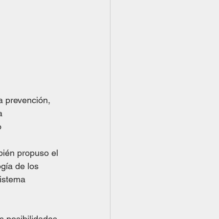
a prevención, 
a 
 
bién propuso el 
gía de los 
sistema 
s posibilidades 