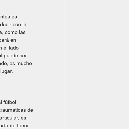
ntes es 
ducir con la 
a, como las 
cará en 
 el lado 
l puede ser 
tado, es mucho 
lugar.
 fútbol 
 traumáticas de 
ticular, es 
ortante tener 