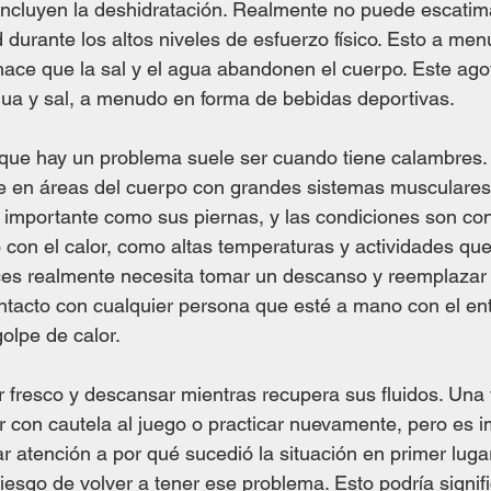
incluyen la deshidratación. Realmente no puede escatim
 durante los altos niveles de esfuerzo físico. Esto a me
hace que la sal y el agua abandonen el cuerpo. Este ag
a y sal, a menudo en forma de bebidas deportivas.
que hay un problema suele ser cuando tiene calambres. 
e en áreas del cuerpo con grandes sistemas musculares.
importante como sus piernas, y las condiciones son con
 con el calor, como altas temperaturas y actividades que
s realmente necesita tomar un descanso y reemplazar su
tacto con cualquier persona que esté a mano con el en
golpe de calor.
ar fresco y descansar mientras recupera sus fluidos. Una
 con cautela al juego o practicar nuevamente, pero es i
r atención a por qué sucedió la situación en primer lugar
 riesgo de volver a tener ese problema. Esto podría signif