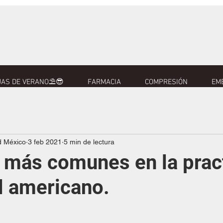
AS DE VERANO⛱️😎
FARMACIA
COMPRESIÓN
EM
d México
3 feb 2021
5 min de lectura
 más comunes en la prac
l americano.