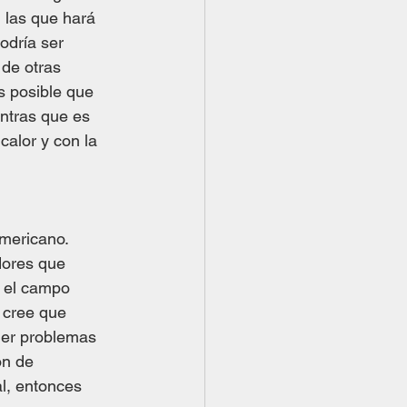
 las que hará 
odría ser 
de otras 
s posible que 
ntras que es 
alor y con la 
mericano. 
dores que 
n el campo 
 cree que 
ner problemas 
ón de 
l, entonces 