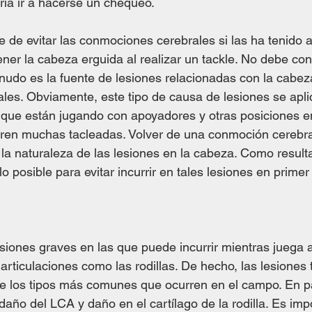
ría ir a hacerse un chequeo.
 de evitar las conmociones cerebrales si las ha tenido a
er la cabeza erguida al realizar un tackle. No debe con
udo es la fuente de lesiones relacionadas con la cabez
es. Obviamente, este tipo de causa de lesiones se apli
s que están jugando con apoyadores y otras posiciones en
eren muchas tacleadas. Volver de una conmoción cerebra
es la naturaleza de las lesiones en la cabeza. Como resul
lo posible para evitar incurrir en tales lesiones en primer 
siones graves en las que puede incurrir mientras juega al
articulaciones como las rodillas. De hecho, las lesiones
e los tipos más comunes que ocurren en el campo. En par
año del LCA y daño en el cartílago de la rodilla. Es imp