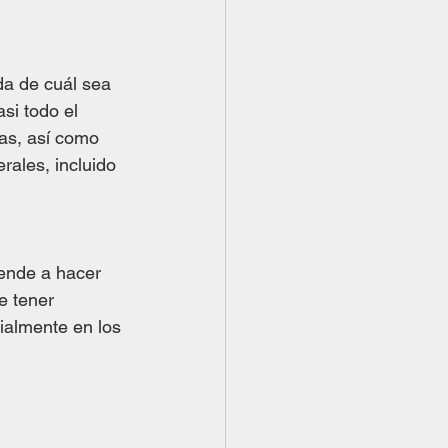
a de cuál sea 
si todo el 
as, así como 
ales, incluido 
iende a hacer 
e tener 
ialmente en los 