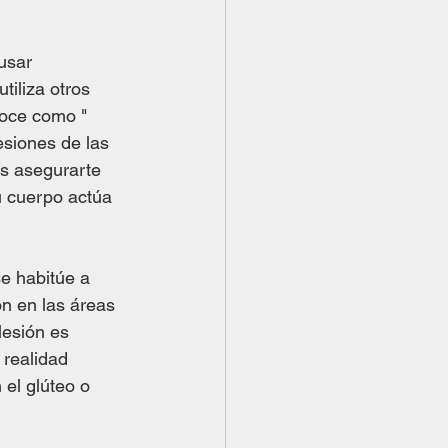
usar 
iliza otros 
noce como " 
esiones de las 
s asegurarte 
u cuerpo actúa 
e habitúe a 
ón en las áreas 
lesión es 
 realidad 
el glúteo o 