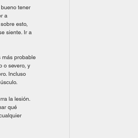
 bueno tener 
r a 
 sobre esto, 
 siente. Ir a 
s más probable 
 o severo, y 
ro. Incluso 
músculo.
a la lesión. 
nar qué 
cualquier 