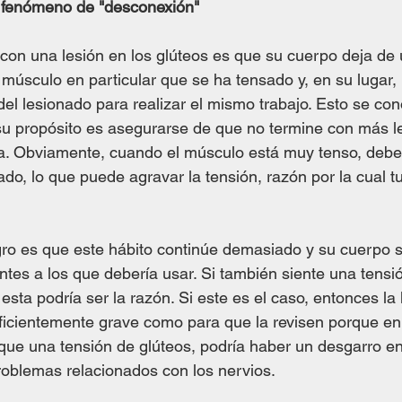
 o fenómeno de "desconexión"
 con una lesión en los glúteos es que su cuerpo deja de 
úsculo en particular que se ha tensado y, en su lugar, ut
el lesionado para realizar el mismo trabajo. Esto se co
 y su propósito es asegurarse de que no termine con más l
ea. Obviamente, cuando el músculo está muy tenso, debe
do, lo que puede agravar la tensión, razón por la cual t
gro es que este hábito continúe demasiado y su cuerpo s
ntes a los que debería usar. Si también siente una tensi
 esta podría ser la razón. Si este es el caso, entonces la 
uficientemente grave como para que la revisen porque en
que una tensión de glúteos, podría haber un desgarro en 
roblemas relacionados con los nervios.