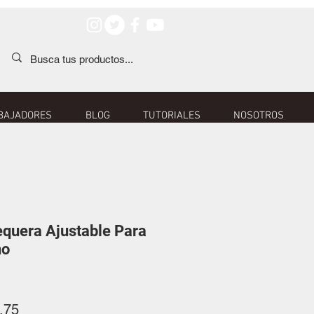
BAJADORES
BLOG
TUTORIALES
NOSOTROS
quera Ajustable Para
no
o
Precio
.75