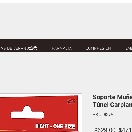
AS DE VERANO⛱️😎
FARMACIA
COMPRESIÓN
EM
Soporte Muñe
Túnel Carpia
SKU: 6275
Preci
 $629.00 
$471