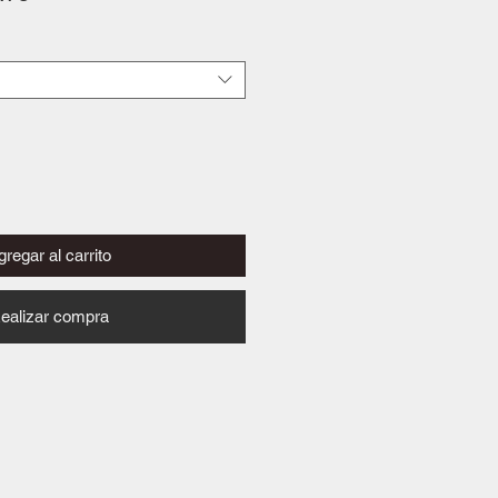
de
oferta
regar al carrito
ealizar compra