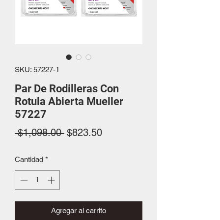
SKU: 57227-1
Par De Rodilleras Con
Rotula Abierta Mueller
57227
Precio
Precio
 $1,098.00 
$823.50
de
Cantidad
*
oferta
Agregar al carrito