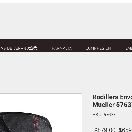
AS DE VERANO⛱️😎
FARMACIA
COMPRESIÓN
EM
Rodillera Env
Mueller 5763
SKU: 57637
Preci
 $879.00 
$659