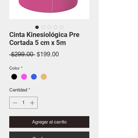
Cinta Kinesiológica Pre
Cortada 5 cm x 5m
Precio
Precio
 $299.00 
$199.00
de
Color
*
oferta
Cantidad
*
Agregar al carrito