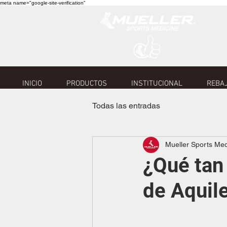
meta name="google-site-verification"
INICIO
PRODUCTOS
INSTITUCIONAL
REBAJ
Todas las entradas
Mueller Sports Me
¿Qué tan
de Aquil