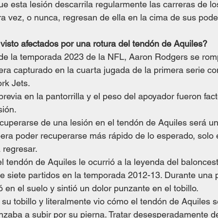
ue esta lesión descarrila regularmente las carreras de los
ra vez, o nunca, regresan de ella en la cima de sus pode
visto afectados por una rotura del tendón de Aquiles?
 de la temporada 2023 de la NFL, Aaron Rodgers se romp
era capturado en la cuarta jugada de la primera serie c
k Jets. 
revia en la pantorrilla y el peso del apoyador fueron fac
sión. 
cuperarse de una lesión en el tendón de Aquiles será un 
ra poder recuperarse más rápido de lo esperado, solo e
 regresar.
el tendón de Aquiles le ocurrió a la leyenda del balonce
e siete partidos en la temporada 2012-13. Durante una p
ó en el suelo y sintió un dolor punzante en el tobillo.
su tobillo y literalmente vio cómo el tendón de Aquiles s
zaba a subir por su pierna. Tratar desesperadamente de