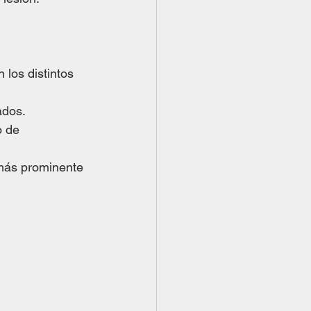
los distintos 
ados.
o de 
más prominente 