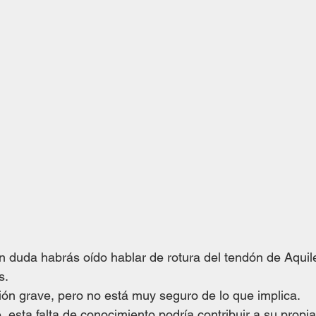
in duda habrás oído hablar de rotura del tendón de Aquil
s. 
ón grave, pero no está muy seguro de lo que implica. 
esta falta de conocimiento podría contribuir a su propia 