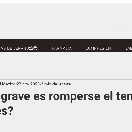
AS DE VERANO⛱️😎
FARMACIA
COMPRESIÓN
EM
d México
23 nov 2023
3 min de lectura
 grave es romperse el te
es?