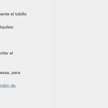
nte el tobillo 
Aquiles:
itar el 
pesas, para 
endón de 