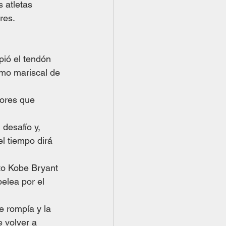
 atletas 
res.
ió el tendón 
omo mariscal de 
tores que 
desafío y, 
l tiempo dirá 
sto Kobe Bryant 
elea por el 
e rompía y la 
 volver a 