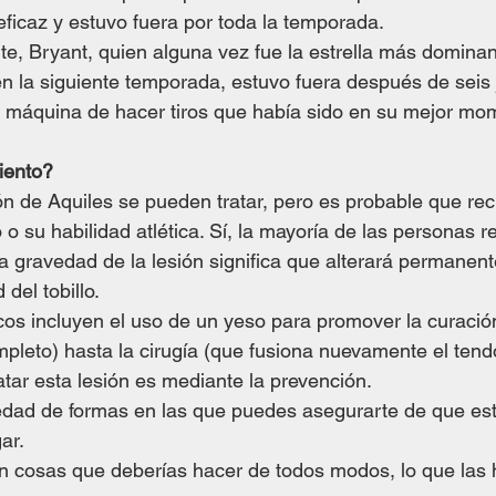
neficaz y estuvo fuera por toda la temporada.
, Bryant, quien alguna vez fue la estrella más dominant
n la siguiente temporada, estuvo fuera después de seis 
a máquina de hacer tiros que había sido en su mejor mo
iento?
ón de Aquiles se pueden tratar, pero es probable que re
o su habilidad atlética. Sí, la mayoría de las personas 
la gravedad de la lesión significa que alterará permanen
d del tobillo.
icos incluyen el uso de un yeso para promover la curación
pleto) hasta la cirugía (que fusiona nuevamente el ten
atar esta lesión es mediante
 la prevención
.
edad de formas en las que puedes asegurarte de que es
ar. 
n cosas que deberías hacer de todos modos, lo que las 