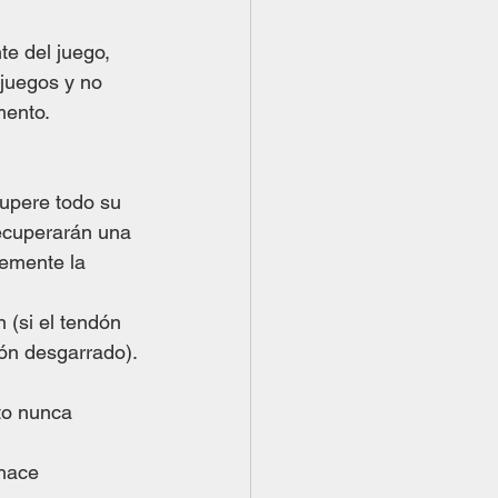
e del juego, 
juegos y no 
mento.
cupere todo su 
recuperarán una 
temente la 
 (si el tendón 
dón desgarrado).
to nunca 
hace 