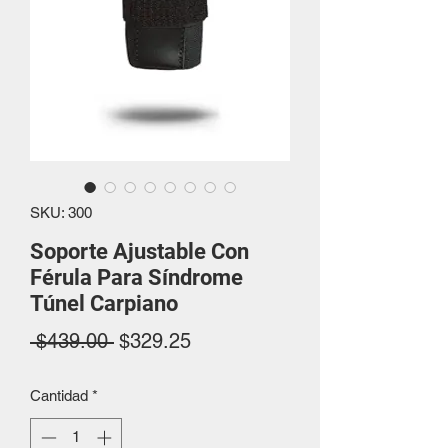
SKU: 300
Soporte Ajustable Con
Férula Para Síndrome
Túnel Carpiano
Precio
Precio
 $439.00 
$329.25
de
Cantidad
*
oferta