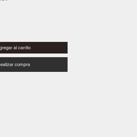
de
oferta
regar al carrito
ealizar compra