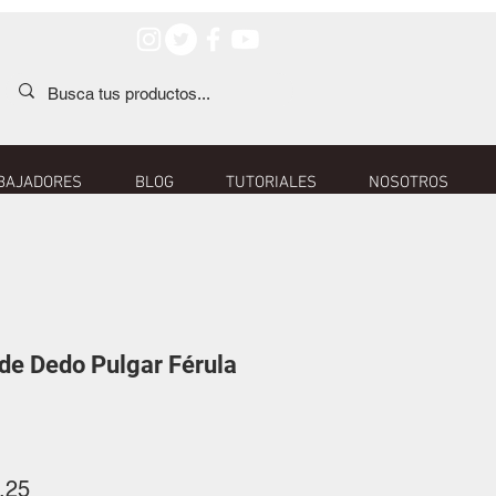
BAJADORES
BLOG
TUTORIALES
NOSOTROS
 de Dedo Pulgar Férula
o
Precio
.25