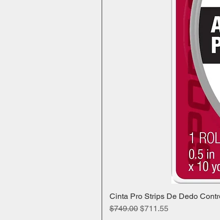
Cinta Pro Strips De Dedo Contr
Precio
Precio de oferta
$749.00
$711.55