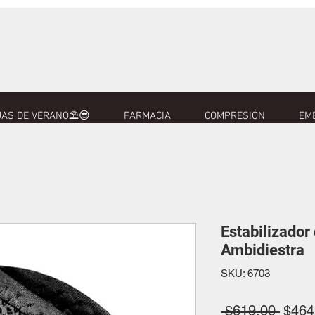
AS DE VERANO⛱️😎
FARMACIA
COMPRESIÓN
EM
Estabilizador
Ambidiestra
SKU: 6703
Preci
 $619.00 
$464