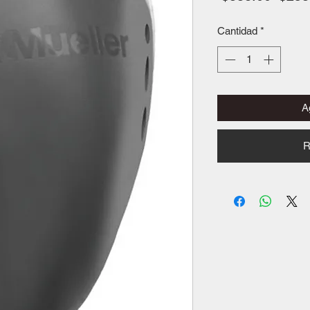
Cantidad
*
Ag
R