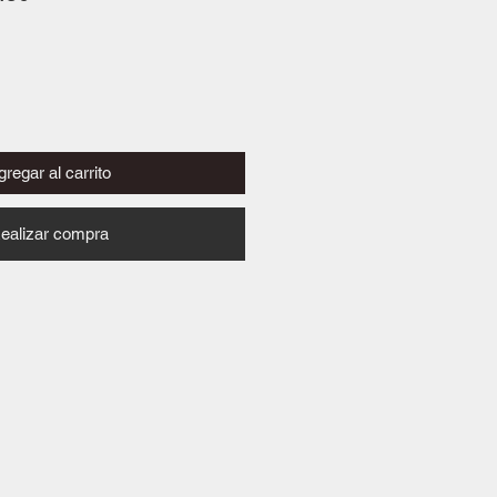
de
oferta
regar al carrito
ealizar compra