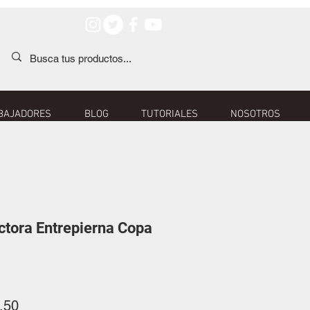
BAJADORES
BLOG
TUTORIALES
NOSOTROS
ctora Entrepierna Copa
o
Precio
.50