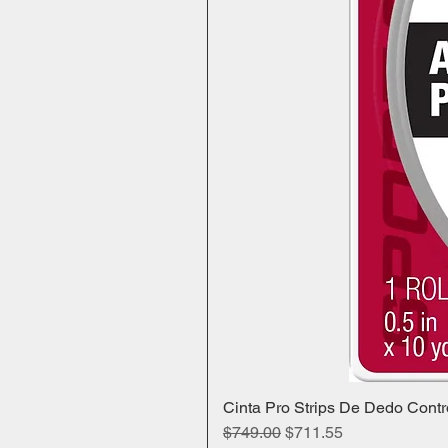
Cinta Pro Strips De Dedo Contr
Precio
Precio de oferta
$749.00
$711.55