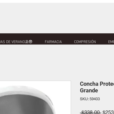
AS DE VERANO⛱️😎
FARMACIA
COMPRESIÓN
EM
Concha Prote
Grande
SKU: 59403
Preci
 $338.00 
$253