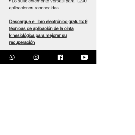
• Lo suficientemente versátil para 1,200
aplicaciones reconocidas
Descargue el libro electrónico gratuito: 9
técnicas de aplicación de la cinta
kinesiológica para mejorar su
recuperación
Productos
relacionados
OFERTAS DÍA DEL PADRE
OFERTAS DÍA DEL PAD