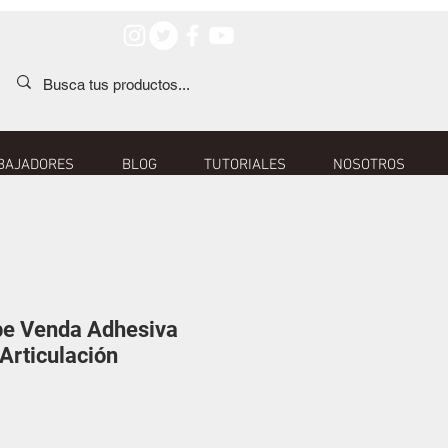
BAJADORES
BLOG
TUTORIALES
NOSOTROS
pe Venda Adhesiva
 Articulación
io