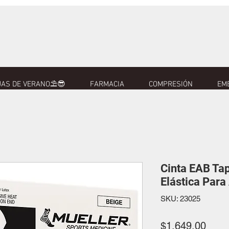
AS DE VERANO⛱️😎
FARMACIA
COMPRESIÓN
EM
Cinta EAB Ta
Elástica Para
SKU: 23025
Prec
$1,649.00