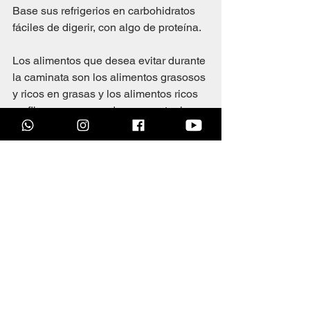
Base sus refrigerios en carbohidratos 
fáciles de digerir, con algo de proteína.
Los alimentos que desea evitar durante 
la caminata son los alimentos grasosos 
y ricos en grasas y los alimentos ricos 
en fibra, ya que pueden aumentar la 
probabilidad de malestar 
gastrointestinal, que nadie quiere en el 
bosque.
Las fuentes de carbohidratos simples 
que funcionan bien serían las barras de 
granola, los cereales.
Su mejor apuesta para la proteína 
simple es la carne seca. 
Si prefiere una fuente que no sea 
carne, puede cubrir tanto los 
carbohidratos como las proteínas con 