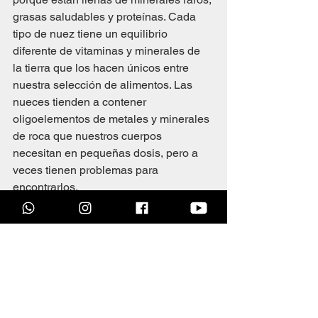
grasas saludables y proteínas. Cada 
tipo de nuez tiene un equilibrio 
diferente de vitaminas y minerales de 
la tierra que los hacen únicos entre 
nuestra selección de alimentos. Las 
nueces tienden a contener 
oligoelementos de metales y minerales 
de roca que nuestros cuerpos 
necesitan en pequeñas dosis, pero a 
veces tienen problemas para 
encontrarlos.
Asegúrese de que su cuerpo tenga 
todos los elementos esenciales al 
comer nueces saladas en lugar de 
papas fritas durante la recuperación de 
su lesión.