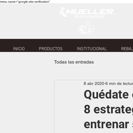
meta name="google-site-verification"
INICIO
PRODUCTOS
INSTITUCIONAL
REBAJ
Todas las entradas
8 abr 2020
6 min de lectu
Quédate 
8 estrat
entrenar s