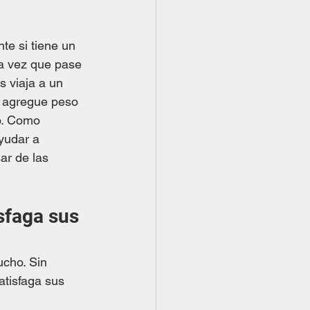
te si tiene un 
da vez que pase 
s viaja a un 
y agregue peso 
o. Como 
yudar a 
ar de las 
sfaga sus 
ucho. Sin 
tisfaga sus 