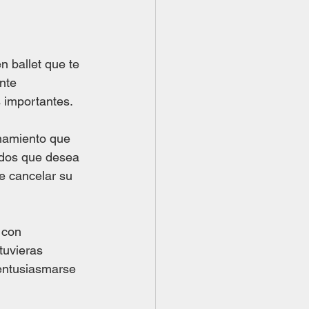
n ballet que te 
nte 
 importantes. 
enamiento que 
tados que desea 
e cancelar su 
 con 
tuvieras 
entusiasmarse 