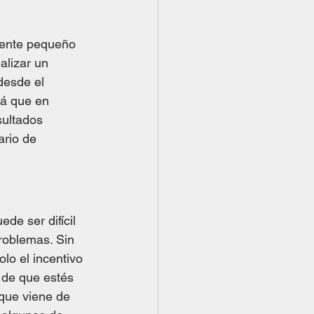
mente pequeño 
alizar un 
desde el 
rá que en 
sultados 
rio de 
de ser difícil 
roblemas. Sin 
lo el incentivo 
 de que estés 
que viene de 