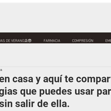
AS DE VERANO⛱️😎
FARMACIA
COMPRESIÓN
EM
ra
en casa y aquí te compa
egias que puedes usar pa
in salir de ella.