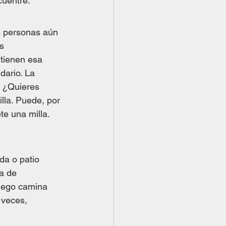
uentre. 
s personas aún 
s 
tienen esa 
dario. La 
. ¿Quieres 
lla. Puede, por 
te una milla. 
da o patio 
a de 
luego camina 
 veces, 