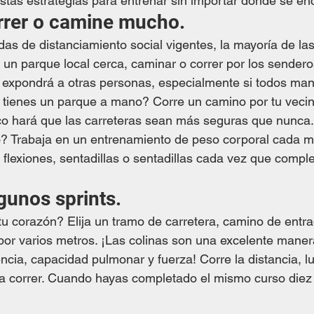
tas estrategias para entrenar sin importar dónde se enc
orrer o camine mucho.
das de distanciamiento social vigentes, la mayoría de la
e un parque local cerca, caminar o correr por los sendero
 expondrá a otras personas, especialmente si todos man
o tienes un parque a mano? Corre un camino por tu vecin
ico hará que las carreteras sean más seguras que nunca
o? Trabaja en un entrenamiento de peso corporal cada mi
 flexiones, sentadillas o sentadillas cada vez que comple
gunos sprints.
 tu corazón? Elija un tramo de carretera, camino de entra
or varios metros. ¡Las colinas son una excelente maner
tencia, capacidad pulmonar y fuerza! Corre la distancia, 
 a correr. Cuando hayas completado el mismo curso diez