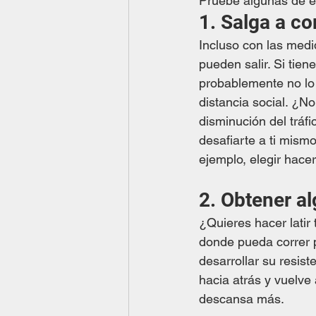
Pruebe algunas de es
1. Salga a c
Incluso con las medi
pueden salir. Si tien
probablemente no lo
distancia social. ¿N
disminución del tráf
desafiarte a ti mism
ejemplo, elegir hacer
2. Obtener al
¿Quieres hacer latir
donde pueda correr p
desarrollar su resis
hacia atrás y vuelve
descansa más. 