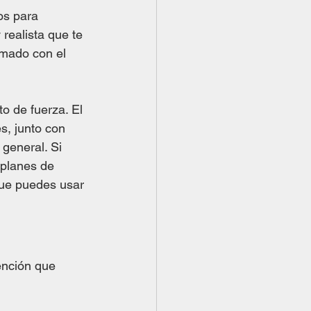
os para 
realista que te 
smado con el 
o de fuerza. El 
s, junto con 
general. Si 
 planes de 
que puedes usar 
ención que 