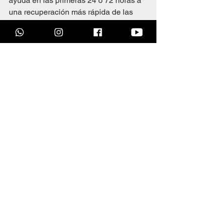
ayuda en las primeras 24 o 72 horas a 
una recuperación más rápida de las 
lesiones.
Ver todo
Entradas recientes