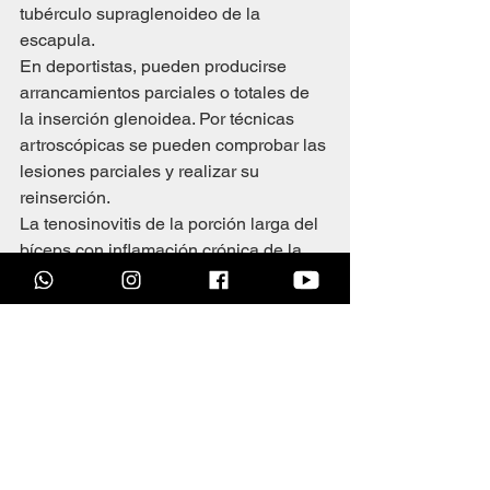
tubérculo supraglenoideo de la 
escapula.
En deportistas, pueden producirse 
arrancamientos parciales o totales de 
la inserción glenoidea. Por técnicas 
artroscópicas se pueden comprobar las 
lesiones parciales y realizar su 
reinserción.
La tenosinovitis de la porción larga del 
bíceps con inflamación crónica de la 
vaina sinovial que la envuelve dentro 
del surco bicipital puede producir un 
deterioro del tendón si no se soluciona 
el problema con tratamientos 
conservadores.
Esto puede producir dolor y, a la larga, 
ruptura del tendón, apareciendo el 
signo de la bola caída. La sinovitis 
produce al bíceps dolor irradiado, que 