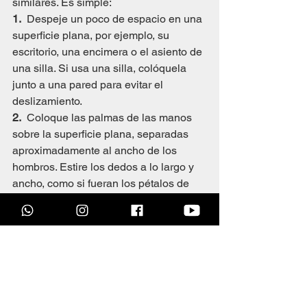
similares. Es simple:
1.
  Despeje un poco de espacio en una 
superficie plana, por ejemplo, su 
escritorio, una encimera o el asiento de 
una silla. Si usa una silla, colóquela 
junto a una pared para evitar el 
deslizamiento.
2.
  Coloque las palmas de las manos 
sobre la superficie plana, separadas 
aproximadamente al ancho de los 
hombros. Estire los dedos a lo largo y 
ancho, como si fueran los pétalos de 
una flor floreciendo.
3.
  Ahora, da un paso hacia atrás y deja 
que tus caderas se articulen. Al mismo 
tiempo, deja caer tu cabeza entre tus 
brazos extendidos. Sus brazos y 
espalda ahora se han convertido en 
una extensión del escritorio, encimera 