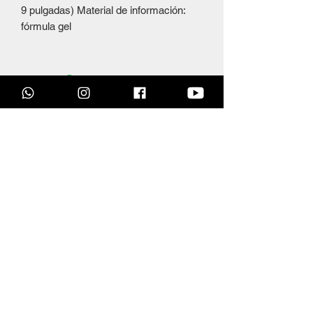
9 pulgadas) Material de información:
fórmula gel
Productos
relacionados
OFERTAS DÍA DEL PADRE
OFERTAS DÍA DEL PAD